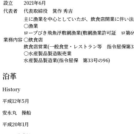
設立
2021年6月
代表者
代表取締役 箕作 秀吉
主に漁業を中心としていたが、飲食店開業に伴い法
〇漁業
ロープびき飛魚浮敷網漁業(敷網漁業許可証 ロ第69-
業務内容
〇飲食店
飲食店営業(一般食堂・レストラン等 指令屋保第33
〇水産製品製造販売業
水産製品製造業(指令屋保 第33号の96)
沿革
History
平成12年5月
安永丸 操船
平成20年1月