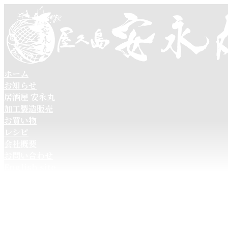
コ
ナ
ン
ビ
テ
ゲ
ン
ー
ツ
シ
へ
ョ
ホーム
ス
ン
お知らせ
キ
に
居酒屋 安永丸
ッ
移
加工製造販売
プ
動
お買い物
レシピ
会社概要
お問い合わせ
English site